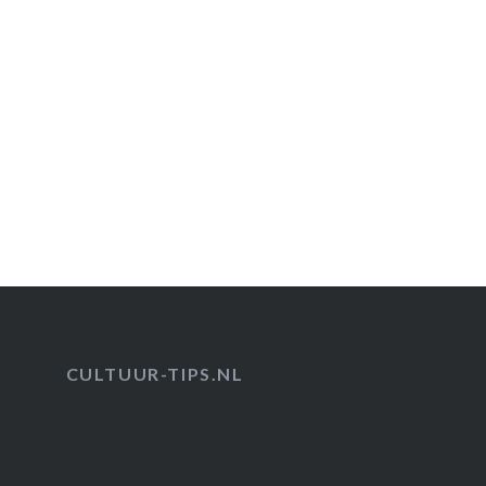
Bericht
navigatie
CULTUUR-TIPS.NL