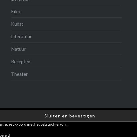
Film
Kunst
Literatuur
Natuur
Recepten
Theater
en, ga je akkoord met het gebruik hiervan.
Ondersteund door WordPress
|
Thema: Dyad door
WordPress.com
.
beleid