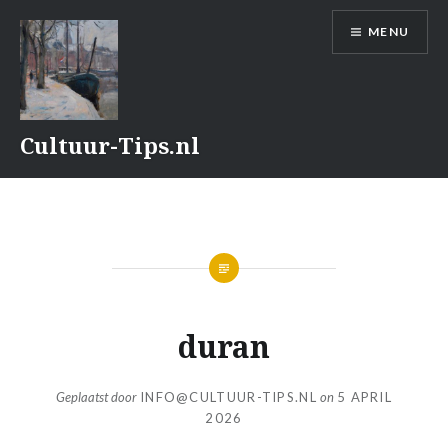
Naar
MENU
de
inhoud
springen
Cultuur-Tips.nl
duran
Geplaatst door
INFO@CULTUUR-TIPS.NL
on
5 APRIL
2026