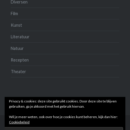
Diversen
Film
Kunst
Literatuur
Natuur
Recepten
Theater
Privacy & cookies: deze site gebruikt cookies. Door deze site te blijven
gebruiken, ga je akkoord met het gebruik hiervan.
Wil je meer weten, ook over hoe je cookies kunt beheren, kijk dan hier:
Cookiebeleid
Ondersteund door WordPress
|
Thema: Dyad door