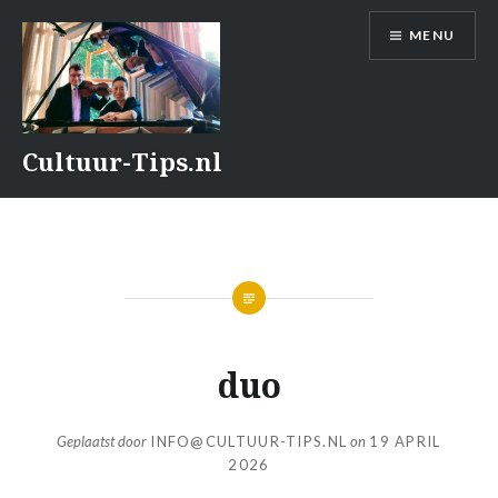
Naar
MENU
de
inhoud
springen
Cultuur-Tips.nl
duo
Geplaatst door
INFO@CULTUUR-TIPS.NL
on
19 APRIL
2026