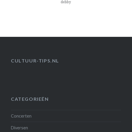
debby
CULTUUR-TIPS.NL
CATEGORIEËN
Concerten
Diversen