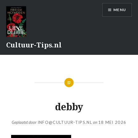
Naar
MENU
de
inhoud
springen
Cultuur-Tips.nl
debby
Geplaatst door
INFO@CULTUUR-TIPS.NL
on
18 MEI 2026