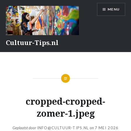
Naar
MENU
de
inhoud
springen
Cultuur-Tips.nl
cropped-cropped-
zomer-1.jpeg
Geplaatst door
INFO@CULTUUR-TIPS.NL
on
7 MEI 2026