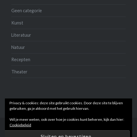
Geen categorie
Kunst
Literatuur
Natuur
Recepten
Theater
Privacy & cookies: deze site gebruikt cookies. Door deze site te blijven
gebruiken, ga je akkoord met het gebruik hiervan.
Wil je meer weten, ook over hoe je cookies kunt beheren, kijk dan hier:
Cookiebeleid
Ondersteund door WordPress
|
Thema: Dyad door
WordPress.com
.