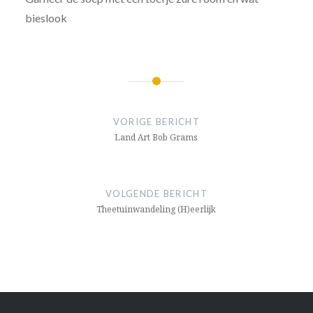
bieslook
Bericht
navigatie
VORIGE BERICHT
Land Art Bob Grams
VOLGENDE BERICHT
Theetuinwandeling (H)eerlijk