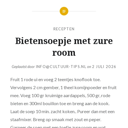
RECEPTEN
Bietensoepje met zure
room
Geplaatst door
INFO@CULTUUR-TIPS.NL
on
2 JULI 2026
Fruit 1 rode ui en voeg 2 teentjes knoflook toe.
Vervolgens 2 cm gember, 1 theel komijnpoeder en fruit
mee. Voeg 100 gr kruimige aardappels, 500 gr, rode
bieten en 300ml bouillon toe en breng aan de kook.
Laat de soep 10 min. zacht koken.. Pureer dan met een
staafmixer. Breng op smaak met zout en peper.
Garneer de soep met een toefje zure room en wat