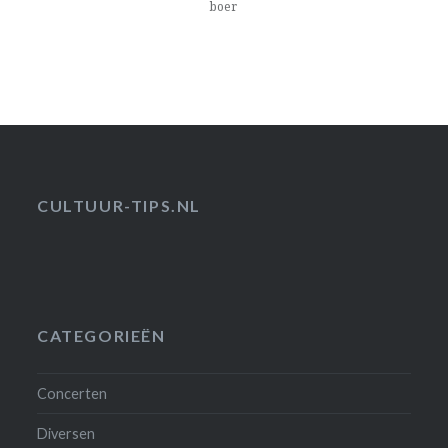
boer
CULTUUR-TIPS.NL
CATEGORIEËN
Concerten
Diversen